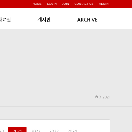
HOME
LOGIN
JOIN
CONTACT US
ADMIN
자료실
게시판
ARCHIVE
> 2021
20
2021
2022
2023
2024