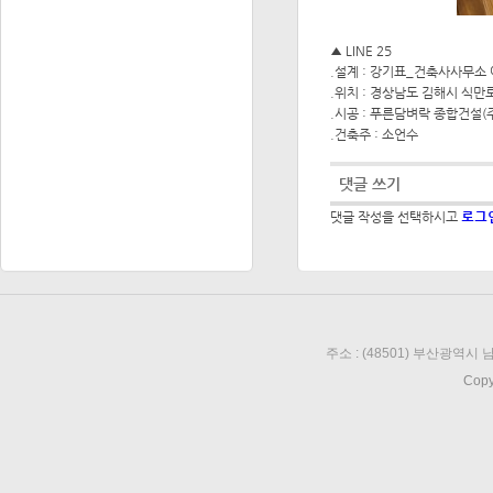
▲ LINE 25
.설계 : 강기표_건축사사무소
.위치 : 경상남도 김해시 식만로 
.시공 : 푸른담벼락 종합건설(
.건축주 : 소언수
댓글 쓰기
로그
댓글 작성을 선택하시고
주소 : (48501) 부산광역시 남
Copy